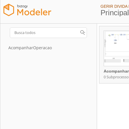
GERIR DIVIDA
Principa
AcompanharOperacao
Acompanhar
0 Subprocesso
Acompanhar
Contém 0 Subp