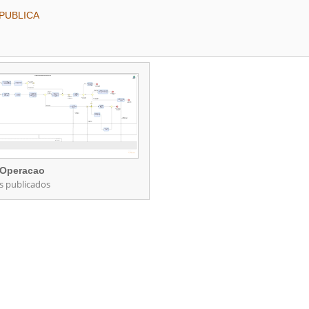
 PUBLICA
l
Operacao
s publicados
Operacao
rocessos publicados